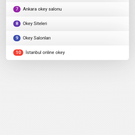
7
Ankara okey salonu
8
Okey Siteleri
9
Okey Salonları
10
İstanbul online okey