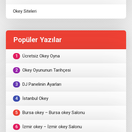
Okey Siteleri
Popüler Yazılar
1
Ücretsiz Okey Oyna
2
Okey Oyununun Tarihçesi
3
DJ Panelinin Ayarları
4
İstanbul Okey
5
Bursa okey – Bursa okey Salonu
6
İzmir okey – İzmir okey Salonu