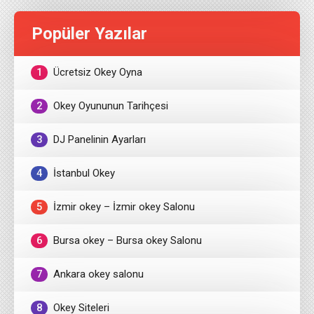
Popüler Yazılar
1
Ücretsiz Okey Oyna
2
Okey Oyununun Tarihçesi
3
DJ Panelinin Ayarları
4
İstanbul Okey
5
İzmir okey – İzmir okey Salonu
6
Bursa okey – Bursa okey Salonu
7
Ankara okey salonu
8
Okey Siteleri