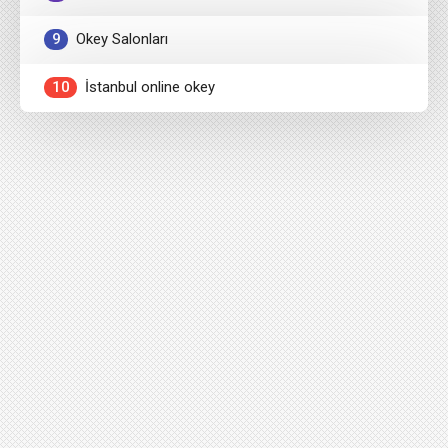
9
Okey Salonları
10
İstanbul online okey