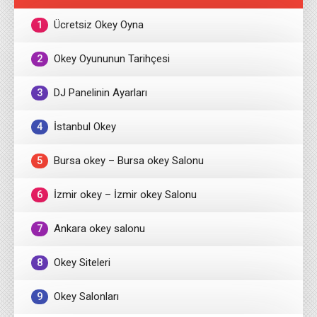
1
Ücretsiz Okey Oyna
2
Okey Oyununun Tarihçesi
3
DJ Panelinin Ayarları
4
İstanbul Okey
5
Bursa okey – Bursa okey Salonu
6
İzmir okey – İzmir okey Salonu
7
Ankara okey salonu
8
Okey Siteleri
9
Okey Salonları