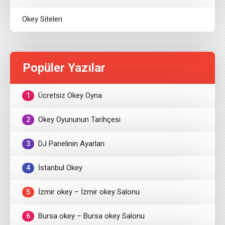
Okey Siteleri
Popüler Yazılar
1
Ücretsiz Okey Oyna
2
Okey Oyununun Tarihçesi
3
DJ Panelinin Ayarları
4
İstanbul Okey
5
İzmir okey – İzmir okey Salonu
6
Bursa okey – Bursa okey Salonu