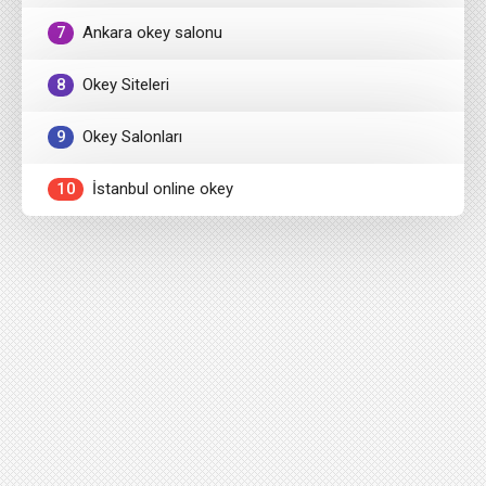
7
Ankara okey salonu
8
Okey Siteleri
9
Okey Salonları
10
İstanbul online okey