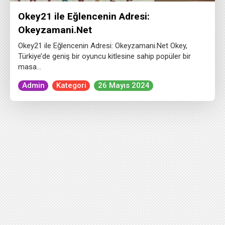
Okey21 ile Eğlencenin Adresi:
Okeyzamani.Net
Okey21 ile Eğlencenin Adresi: Okeyzamani.Net Okey,
Türkiye’de geniş bir oyuncu kitlesine sahip popüler bir
masa…
Admin
Kategori
26 Mayıs 2024