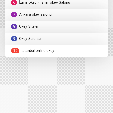
6
İzmir okey – İzmir okey Salonu
7
Ankara okey salonu
8
Okey Siteleri
9
Okey Salonları
10
İstanbul online okey