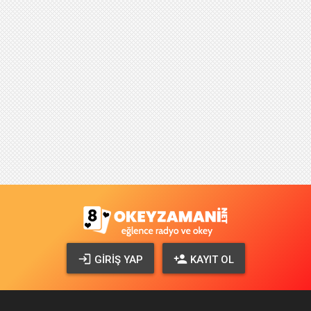
GIRIŞ YAP
KAYIT OL