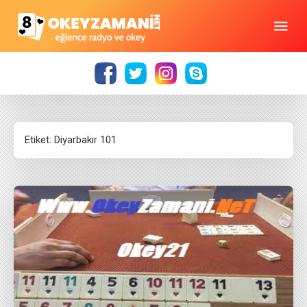
Etiket:
Diyarbakır 101